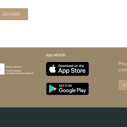
VER MAIS
App Mobile
Peça
con
VE