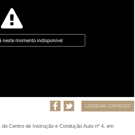
á neste momento indisponível
LICENCIAR CONTEÚDO
s do Centro de Instrução e Condução Auto nº 4, em