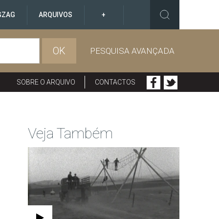
GZAG
ARQUIVOS
+
OK
PESQUISA AVANÇADA
SOBRE O ARQUIVO
CONTACTOS
Veja Também