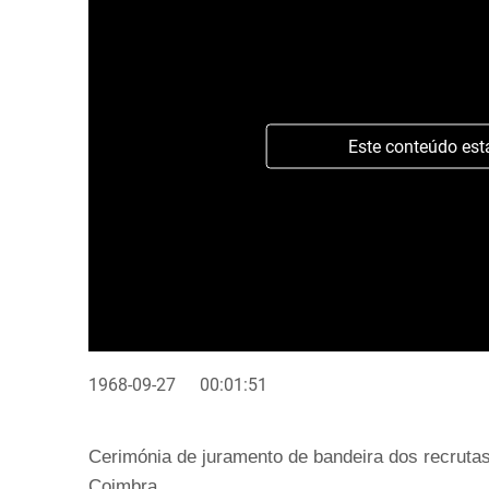
Este conteúdo est
1968-09-27
00:01:51
Cerimónia de juramento de bandeira dos recruta
Coimbra.