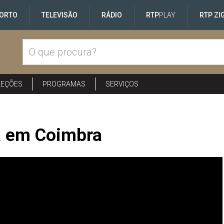
ORTO
TELEVISÃO
RÁDIO
RTP
PLAY
RTP ZI
LEÇÕES
PROGRAMAS
SERVIÇOS
a em Coimbra