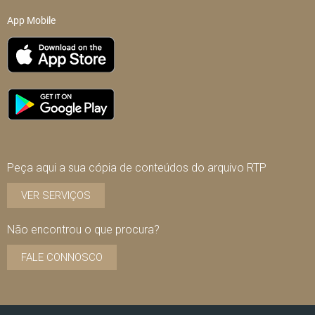
App Mobile
Peça aqui a sua cópia de conteúdos do arquivo RTP
VER SERVIÇOS
Não encontrou o que procura?
FALE CONNOSCO