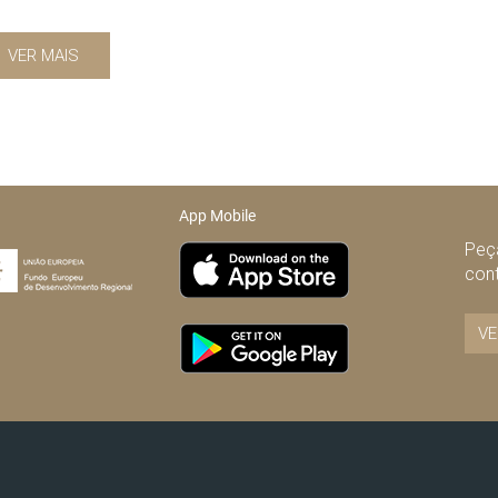
VER MAIS
App Mobile
Peça
con
VE