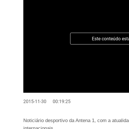
Este conteúdo est
2015-11-30
00:19:25
Noticiário desportivo da Antena 1, com a atuali
internacionais.