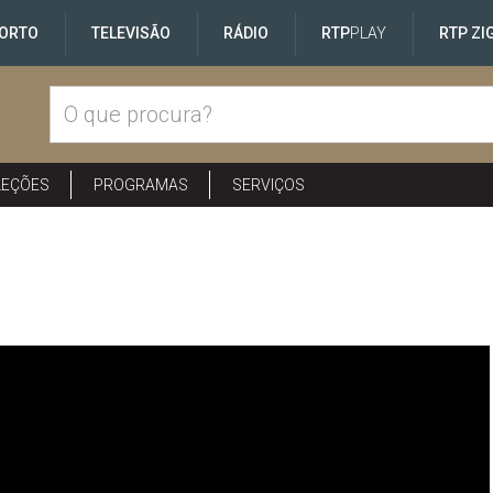
ORTO
TELEVISÃO
RÁDIO
RTP
PLAY
RTP ZI
LEÇÕES
PROGRAMAS
SERVIÇOS