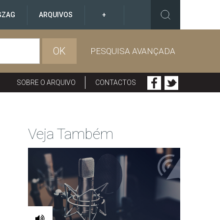
GZAG
ARQUIVOS
+
OK
PESQUISA AVANÇADA
SOBRE O ARQUIVO
CONTACTOS
Veja Também