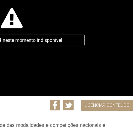
á neste momento indisponível
LICENCIAR CONTEÚDO
dade das modalidades e competições nacionais e