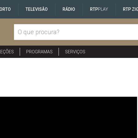
ORTO
TELEVISÃO
RÁDIO
RTP
PLAY
RTP ZI
LEÇÕES
PROGRAMAS
SERVIÇOS