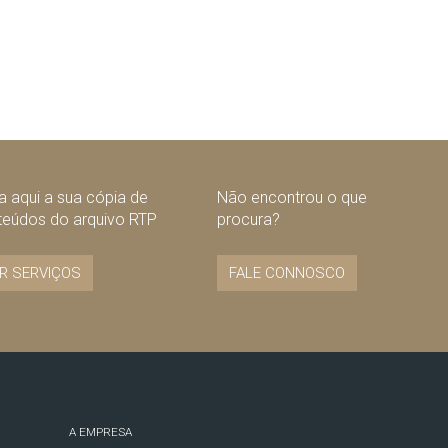
 aqui a sua cópia de
Não encontrou o que
teúdos do arquivo RTP
procura?
R SERVIÇOS
FALE CONNOSCO
A EMPRESA