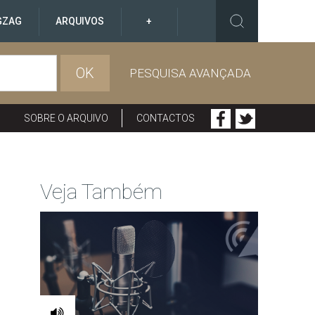
GZAG
ARQUIVOS
+
OK
PESQUISA AVANÇADA
SOBRE O ARQUIVO
CONTACTOS
Veja Também