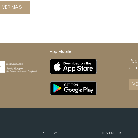
VER MAIS
App Mobile
Peça
con
VE
RTP PLAY
CONTACTOS