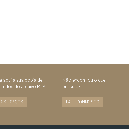
 aqui a sua cópia de
Não encontrou o que
teúdos do arquivo RTP
procura?
R SERVIÇOS
FALE CONNOSCO