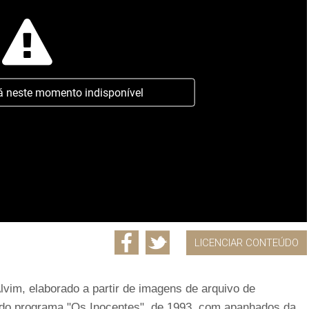
á neste momento indisponível
LICENCIAR CONTEÚDO
vim, elaborado a partir de imagens de arquivo de
do programa "Os Inocentes", de 1993, com apanhados da