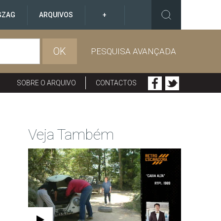
GZAG
ARQUIVOS
+
OK
PESQUISA AVANÇADA
SOBRE O ARQUIVO
CONTACTOS
Veja Também