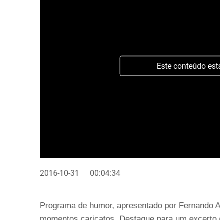
Este conteúdo est
2016-10-31
00:04:34
Programa de humor, apresentado por Fernando Al
momentos caricatos. Destaque para um excerto 