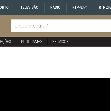
ORTO
TELEVISÃO
RÁDIO
RTP
PLAY
RTP ZI
LEÇÕES
PROGRAMAS
SERVIÇOS