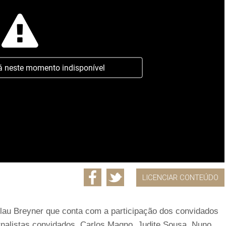
á neste momento indisponível
LICENCIAR CONTEÚDO
olau Breyner que conta com a participação dos convidados
rnalistas convidados, Carlos Magno, Judite Sousa, Nuno