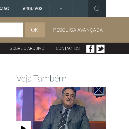
GZAG
ARQUIVOS
+
OK
PESQUISA AVANÇADA
SOBRE O ARQUIVO
CONTACTOS
Veja Também