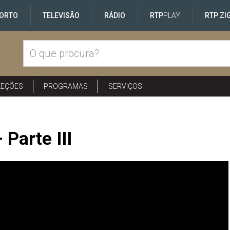
ORTO
TELEVISÃO
RÁDIO
RTP
PLAY
RTP ZI
LEÇÕES
PROGRAMAS
SERVIÇOS
Parte III