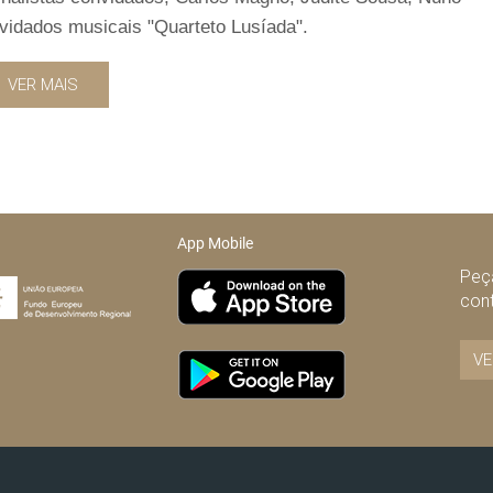
idados musicais "Quarteto Lusíada".
VER MAIS
App Mobile
Peça
con
VE