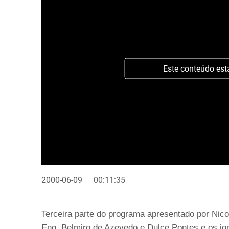
Este conteúdo est
2000-06-09
00:11:35
Terceira parte do programa apresentado por Nic
Eng. Belmiro de Azevedo e Dulce Pontes e os jo