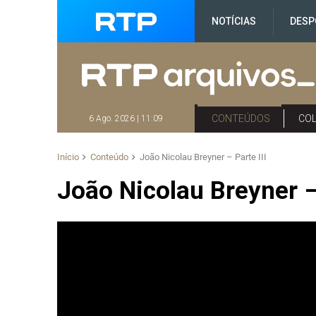
NOTÍCIAS
DESP
CONTEÚDOS
CO
6 Ago. 2026 | 11:09
Início
Conteúdo
João Nicolau Breyner – Parte III
João Nicolau Breyner – 