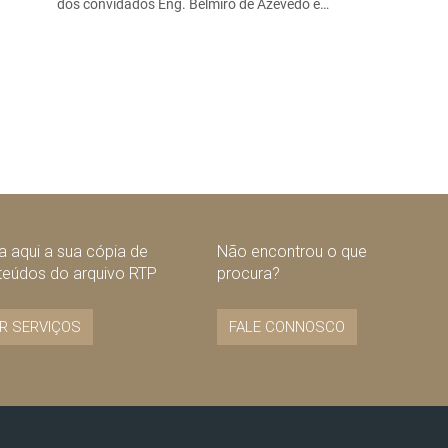
dos convidados Eng. Belmiro de Azevedo e…
 aqui a sua cópia de
Não encontrou o que
teúdos do arquivo RTP
procura?
R SERVIÇOS
FALE CONNOSCO