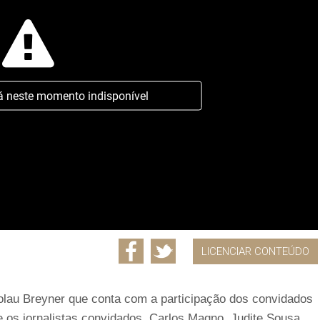
á neste momento indisponível
LICENCIAR CONTEÚDO
olau Breyner que conta com a participação dos convidados
 os jornalistas convidados, Carlos Magno, Judite Sousa,