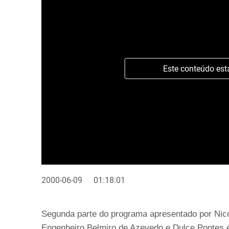
Este conteúdo est
2000-06-09
01:18:01
Segunda parte do programa apresentado por Nic
Engenheiro Belmiro de Azevedo e Dulce Pontes e