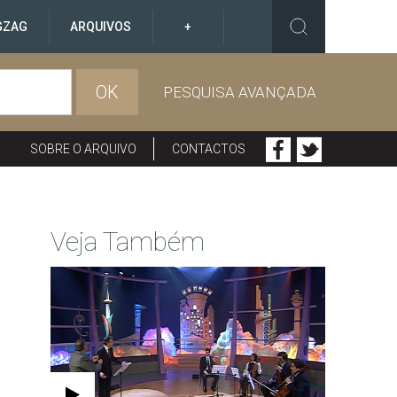
GZAG
ARQUIVOS
+
OK
PESQUISA AVANÇADA
SOBRE O ARQUIVO
CONTACTOS
Veja Também