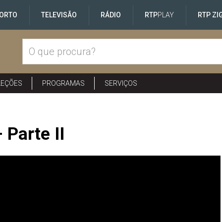
ORTO
TELEVISÃO
RÁDIO
RTP
PLAY
RTP ZI
LEÇÕES
PROGRAMAS
SERVIÇOS
 Parte II