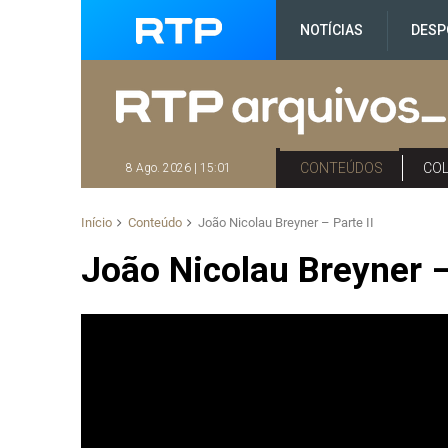
NOTÍCIAS
DESP
CONTEÚDOS
CO
8 Ago. 2026 | 15:01
Início
Conteúdo
João Nicolau Breyner – Parte II
João Nicolau Breyner –