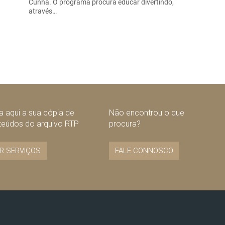
Cunha. O programa procura educar divertindo,
através…
 aqui a sua cópia de
Não encontrou o que
teúdos do arquivo RTP
procura?
R SERVIÇOS
FALE CONNOSCO