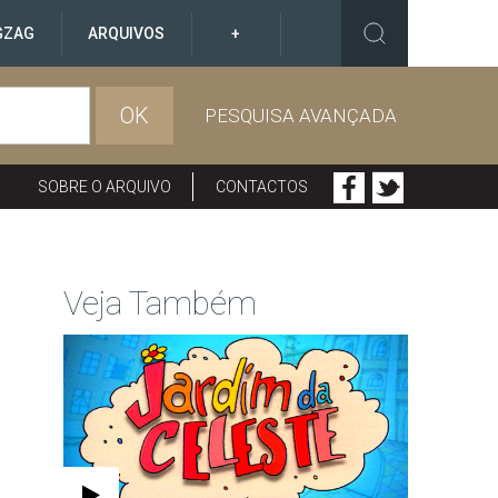
GZAG
ARQUIVOS
+
OK
PESQUISA AVANÇADA
SOBRE O ARQUIVO
CONTACTOS
Veja Também