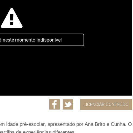
á neste momento indisponível
LICENCIAR CONTEÚDO
m idade pré-escolar, apresentado por Ana Brito e Cunha. O
artilha de experiências diferentes.