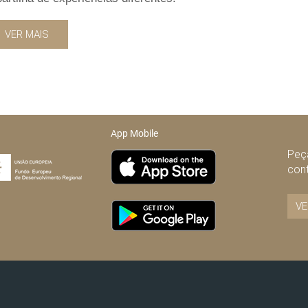
VER MAIS
App Mobile
Peça
con
VE