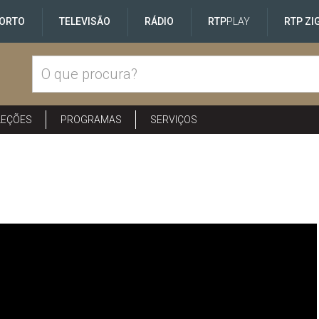
ORTO
TELEVISÃO
RÁDIO
RTP
PLAY
RTP ZI
LEÇÕES
PROGRAMAS
SERVIÇOS