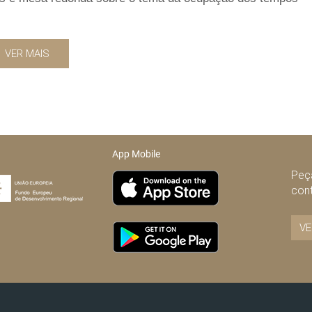
VER MAIS
App Mobile
Peça
con
VE