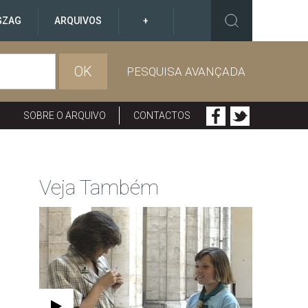
GZAG
ARQUIVOS
+
OK
PESQUISA AVANÇADA
SOBRE O ARQUIVO
CONTACTOS
Veja Também