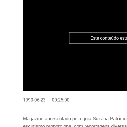
Este conteúdo est
1990-06-23
00:25:00
Magazine apresentado pela guia Suzana Patrício,
escutismo proporciona, com reportagens divers