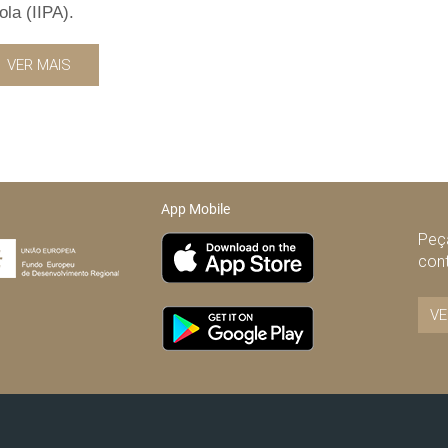
la (IIPA).
VER MAIS
App Mobile
Peça
con
VE