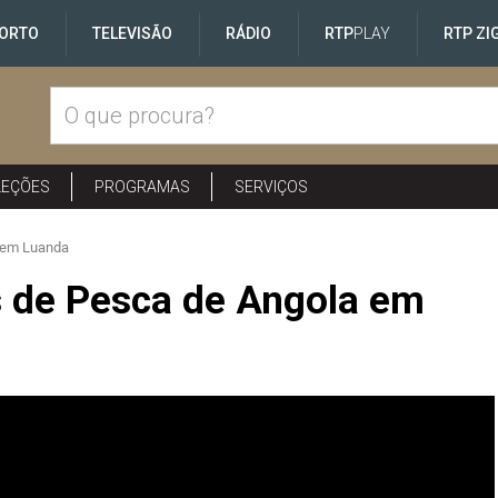
ORTO
TELEVISÃO
RÁDIO
RTP
PLAY
RTP ZI
LEÇÕES
PROGRAMAS
SERVIÇOS
a em Luanda
as de Pesca de Angola em