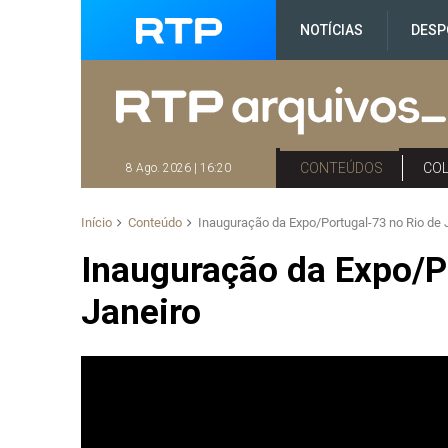
NOTÍCIAS
DESP
CONTEÚDOS
CO
8 Ago. 2026 | 16:20
Início
Conteúdo
Inauguração da Expo/Portugal-73 no Rio de 
Inauguração da Expo/P
Janeiro