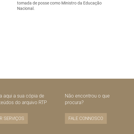
tomada de posse como Ministro da Educação
Nacional.
 aqui a sua cópia de
Não encontrou o que
teúdos do arquivo RTP
procura?
R SERVIÇOS
FALE CONNOSCO