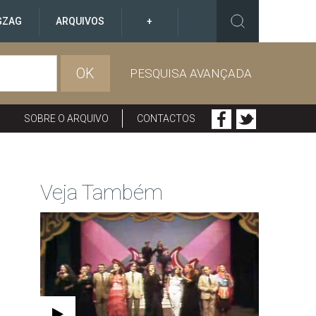
GZAG
ARQUIVOS
+
OK
PESQUISA AVANÇADA
SOBRE O ARQUIVO
CONTACTOS
Veja Também