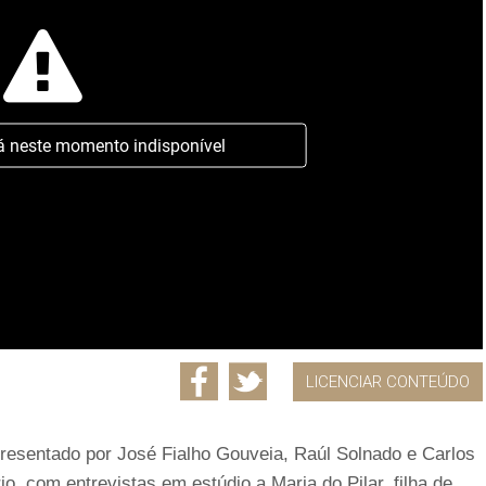
á neste momento indisponível
LICENCIAR CONTEÚDO
presentado por José Fialho Gouveia, Raúl Solnado e Carlos
, com entrevistas em estúdio a Maria do Pilar, filha de