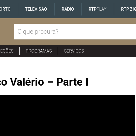
ORTO
TELEVISÃO
RÁDIO
RTP
PLAY
RTP ZI
LEÇÕES
PROGRAMAS
SERVIÇOS
 Valério – Parte I