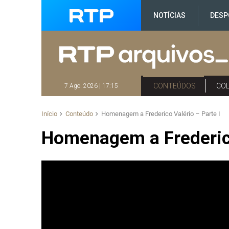
NOTÍCIAS
DESP
CONTEÚDOS
CO
7 Ago. 2026 | 17:15
Início
Conteúdo
Homenagem a Frederico Valério – Parte I
Homenagem a Frederico