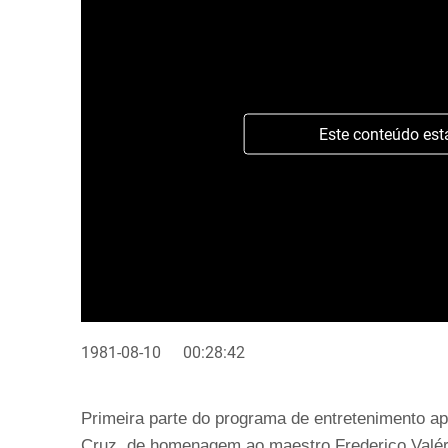
Este conteúdo est
1981-08-10
00:28:42
Primeira parte do programa de entretenimento a
Cruz, de homenagem ao maestro Frederico Valério