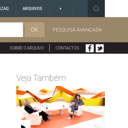
GZAG
ARQUIVOS
+
OK
PESQUISA AVANÇADA
SOBRE O ARQUIVO
CONTACTOS
Veja Também