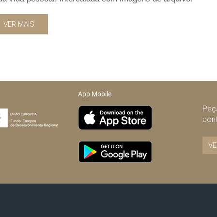
VER MAIS
App Mobile
Peça
con
VE