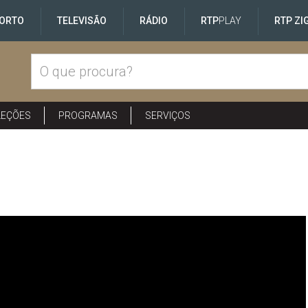
ORTO
TELEVISÃO
RÁDIO
RTP
PLAY
RTP ZI
LEÇÕES
PROGRAMAS
SERVIÇOS