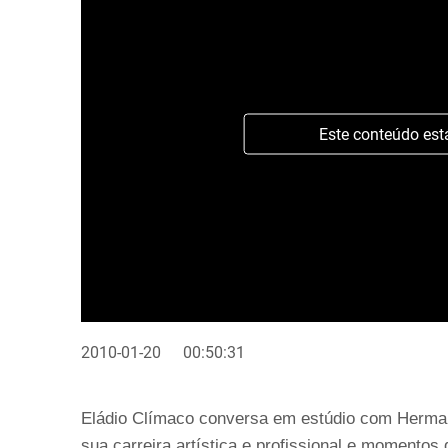
Este conteúdo est
2010-01-20
00:50:31
Eládio Clímaco conversa em estúdio com Herman 
sua carreira artística e profissional e momentos