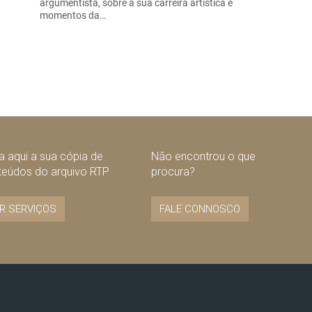
argumentista, sobre a sua carreira artística e
momentos da…
 aqui a sua cópia de
Não encontrou o que
teúdos do arquivo RTP
procura?
R SERVIÇOS
FALE CONNOSCO