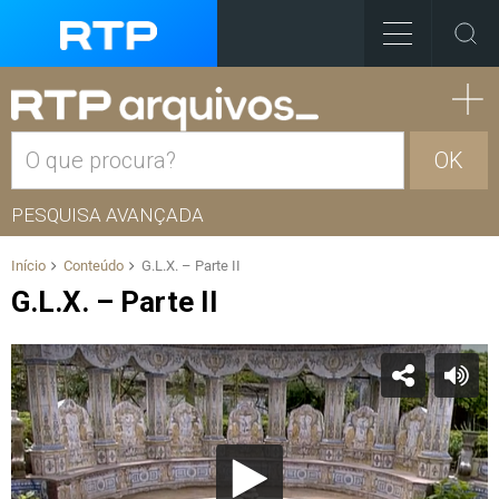
OK
PESQUISA AVANÇADA
Início
Conteúdo
G.L.X. – Parte II
G.L.X. – Parte II