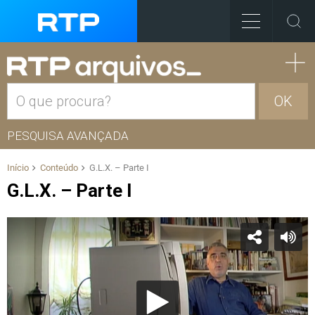
OK
PESQUISA AVANÇADA
Início
Conteúdo
G.L.X. – Parte I
G.L.X. – Parte I