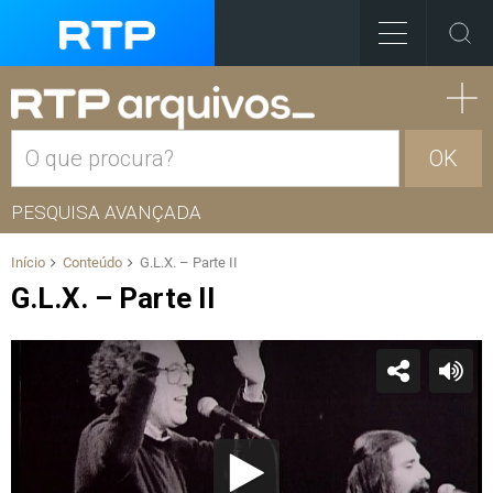
OK
PESQUISA AVANÇADA
Início
Conteúdo
G.L.X. – Parte II
G.L.X. – Parte II