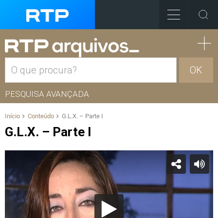
OK
PESQUISA AVANÇADA
Início
Conteúdo
G.L.X. – Parte I
G.L.X. – Parte I