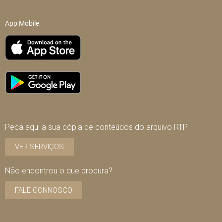
App Mobile
Peça aqui a sua cópia de conteúdos do arquivo RTP
VER SERVIÇOS
Não encontrou o que procura?
FALE CONNOSCO