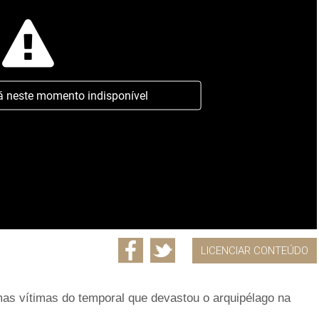
á neste momento indisponível
LICENCIAR CONTEÚDO
umas vítimas do temporal que devastou o arquipélago na