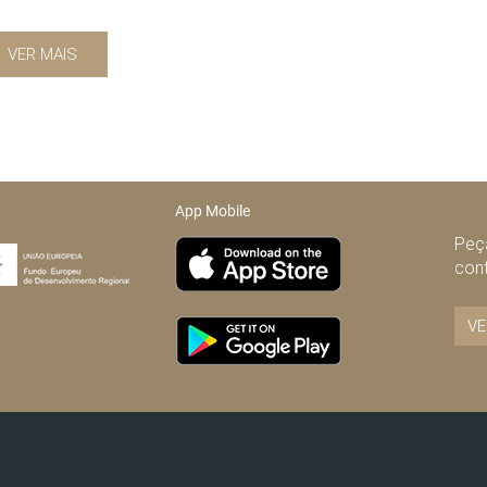
VER MAIS
App Mobile
Peça
con
VE