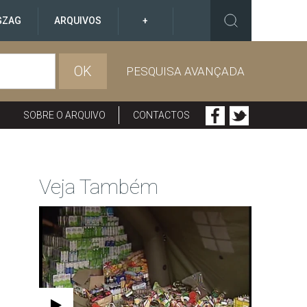
GZAG
ARQUIVOS
+
OK
PESQUISA AVANÇADA
SOBRE O ARQUIVO
CONTACTOS
Veja Também