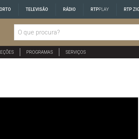
ORTO
TELEVISÃO
RÁDIO
RTP
PLAY
RTP ZI
LEÇÕES
PROGRAMAS
SERVIÇOS