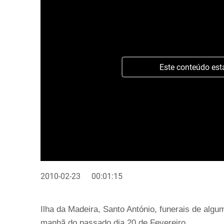
Este conteúdo est
2010-02-23
00:01:15
Ilha da Madeira, Santo António, funerais de alg
manhã do passado dia 20 de Fevereiro.