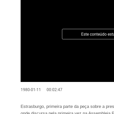
Este conteúdo est
1980-01-11
00:02:47
Estrasburgo, primeira parte da peça sobre a pr
onde discursa pela primeira vez na Assembleia P