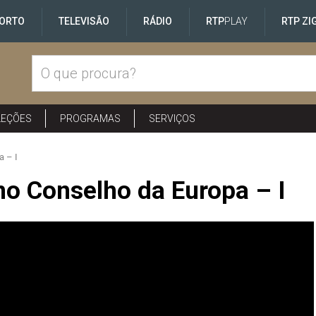
ORTO
TELEVISÃO
RÁDIO
RTP
PLAY
RTP ZI
LEÇÕES
PROGRAMAS
SERVIÇOS
a – I
no Conselho da Europa – I