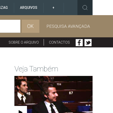
GZAG
ARQUIVOS
+
OK
PESQUISA AVANÇADA
SOBRE O ARQUIVO
CONTACTOS
Veja Também