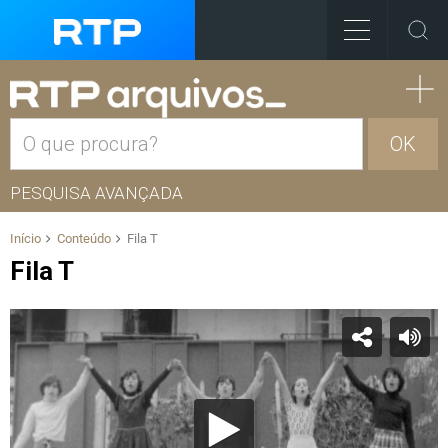
OK
PESQUISA AVANÇADA
Início
Conteúdo
Fila T
Fila T