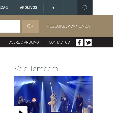
GZAG
ARQUIVOS
+
OK
PESQUISA AVANÇADA
SOBRE O ARQUIVO
CONTACTOS
Veja Também