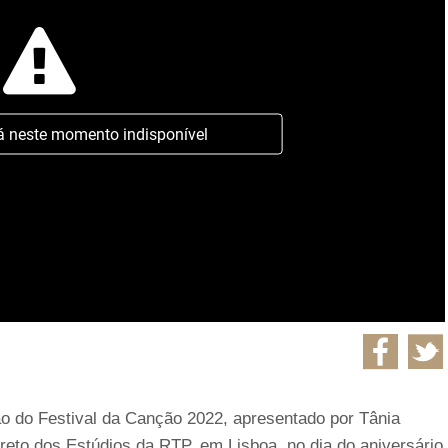
á neste momento indisponível
ão do Festival da Canção 2022, apresentado por Tânia
ireto dos Estúdios da RTP, em Lisboa, no dia do aniversário