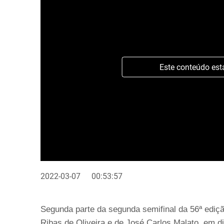
Este conteúdo est
2022-03-07
00:53:57
Segunda parte da segunda semifinal da 56ª ediç
Ribas de Oliveira e de José Carlos Malato, em d