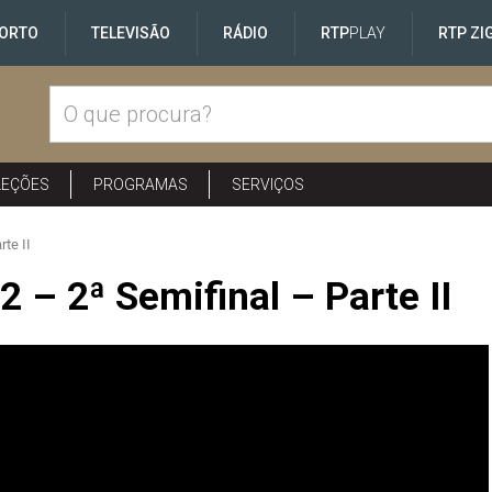
ORTO
TELEVISÃO
RÁDIO
RTP
PLAY
RTP ZI
LEÇÕES
PROGRAMAS
SERVIÇOS
rte II
 – 2ª Semifinal – Parte II