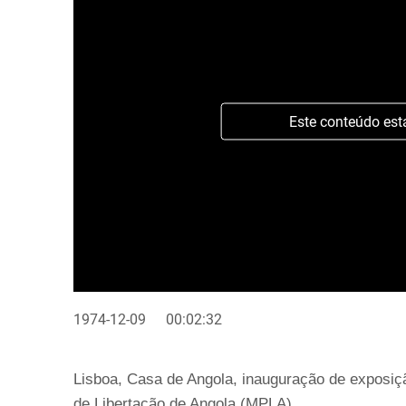
Este conteúdo est
1974-12-09
00:02:32
Lisboa, Casa de Angola, inauguração de exposi
de Libertação de Angola (MPLA).