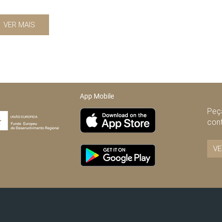
VER MAIS
App Mobile
Peça
con
VE