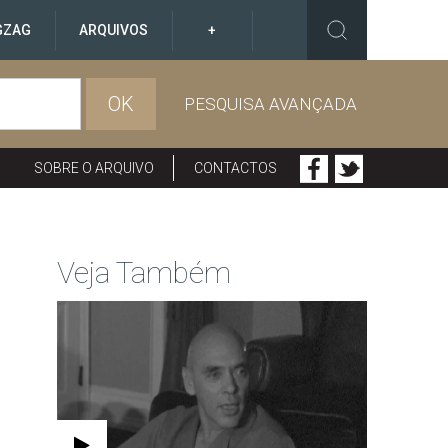
GZAG
ARQUIVOS
+
OK
PESQUISA AVANÇADA
SOBRE O ARQUIVO
CONTACTOS
Veja Também