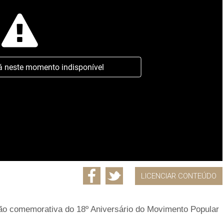
á neste momento indisponível
LICENCIAR CONTEÚDO
ção comemorativa do 18º Aniversário do Movimento Popular