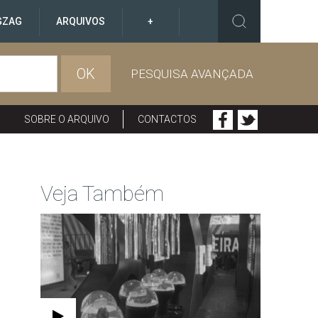
GZAG
ARQUIVOS
+
OK
PESQUISA AVANÇADA
SOBRE O ARQUIVO
CONTACTOS
Veja Também