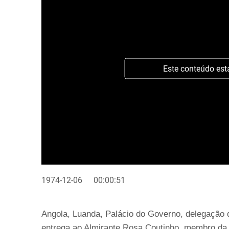
Este conteúdo est
1974-12-06
00:00:51
Angola, Luanda, Palácio do Governo, delegação
entrega ao Almirante Rosa Coutinho, membro da 