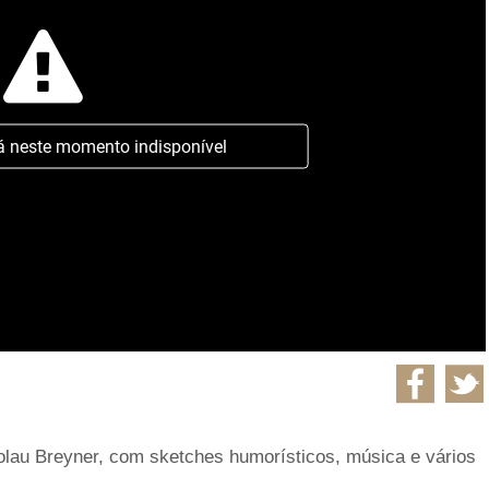
á neste momento indisponível
lau Breyner, com sketches humorísticos, música e vários