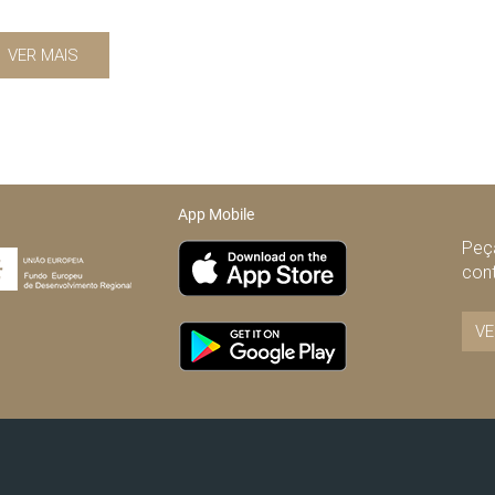
VER MAIS
App Mobile
Peça
con
VE