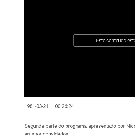
Este conteúdo est
1981-03-21
00:26:24
Segunda parte do programa apresentado por Nico
artistas convidados.