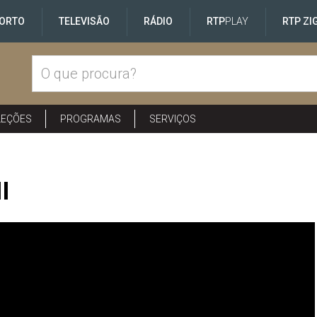
ORTO
TELEVISÃO
RÁDIO
RTP
PLAY
RTP ZI
LEÇÕES
PROGRAMAS
SERVIÇOS
I