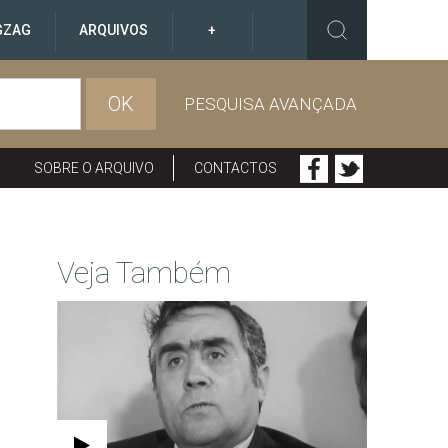
GZAG
ARQUIVOS
+
OK
PESQUISA AVANÇADA
SOBRE O ARQUIVO
CONTACTOS
Veja Também