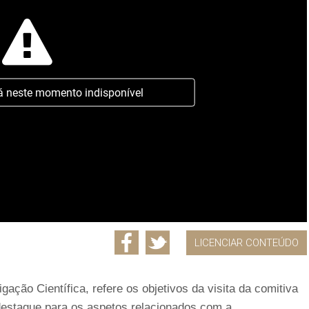
á neste momento indisponível
LICENCIAR CONTEÚDO
gação Científica, refere os objetivos da visita da comitiva
destaque para os aspetos relacionados com a