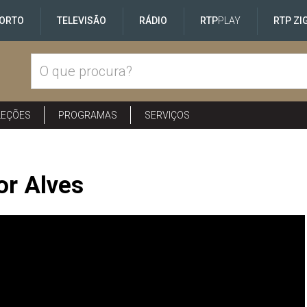
ORTO
TELEVISÃO
RÁDIO
RTP
PLAY
RTP ZI
LEÇÕES
PROGRAMAS
SERVIÇOS
or Alves