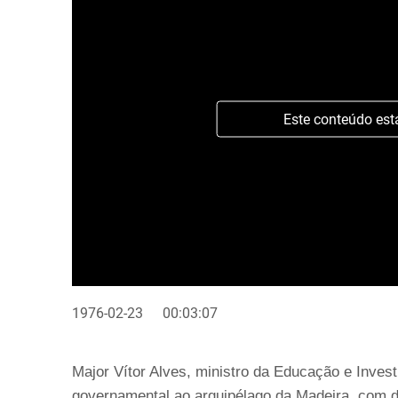
Este conteúdo est
1976-02-23
00:03:07
Major Vítor Alves, ministro da Educação e Investi
governamental ao arquipélago da Madeira, com 