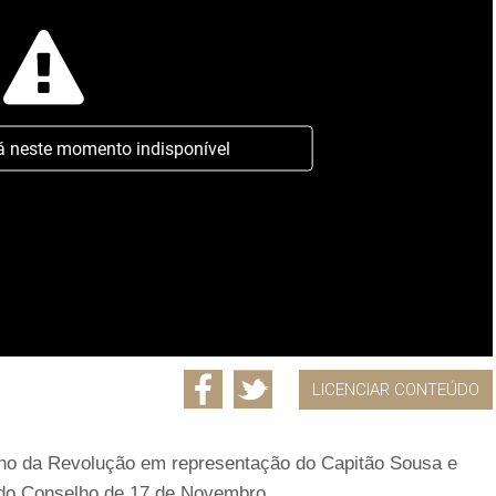
á neste momento indisponível
LICENCIAR CONTEÚDO
lho da Revolução em representação do Capitão Sousa e
 do Conselho de 17 de Novembro.