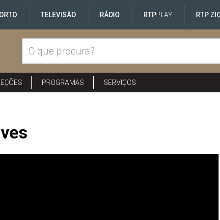
ORTO
TELEVISÃO
RÁDIO
RTP
PLAY
RTP ZI
LEÇÕES
PROGRAMAS
SERVIÇOS
lves