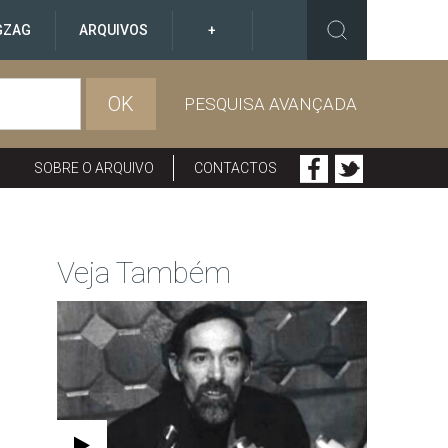
GZAG
ARQUIVOS
+
OK
PESQUISA AVANÇADA
SOBRE O ARQUIVO
CONTACTOS
Veja Também