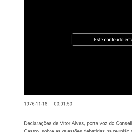
Este conteúdo est
1976-11-18
00:01:50
Declarações de Vítor Alves, porta voz do Conse
Castro, sobre as questões debatidas na reunião