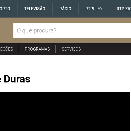
ORTO
TELEVISÃO
RÁDIO
RTP
PLAY
RTP ZI
LEÇÕES
PROGRAMAS
SERVIÇOS
e Duras