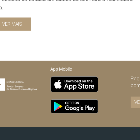
a.
VER MAIS
App Mobile
Peça
con
VE