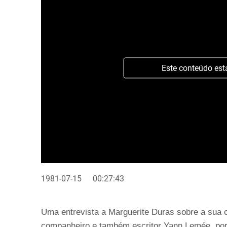
Este conteúdo est
1981-07-15
00:27:43
Uma entrevista a Marguerite Duras sobre a sua ob
companheiro e também escritor Yann Lemée, por 