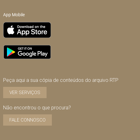
App Mobile
Peça aqui a sua cópia de conteúdos do arquivo RTP
VER SERVIÇOS
Não encontrou o que procura?
FALE CONNOSCO