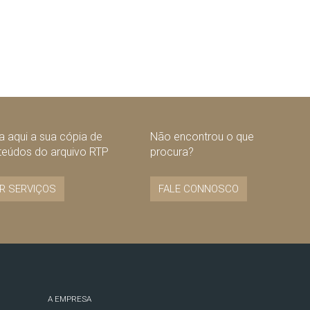
 aqui a sua cópia de
Não encontrou o que
teúdos do arquivo RTP
procura?
R SERVIÇOS
FALE CONNOSCO
A EMPRESA