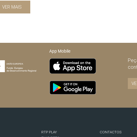
VER MAIS
App Mobile
Peça
con
VE
RTP PLAY
CONTACTOS