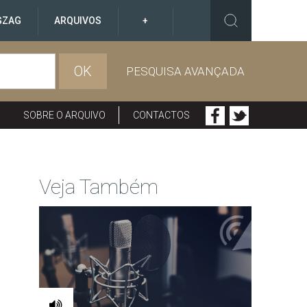
GZAG
ARQUIVOS
+
OK
PESQUISA AVANÇADA
SOBRE O ARQUIVO
CONTACTOS
Veja Também