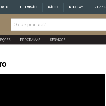
ORTO
TELEVISÃO
RÁDIO
RTP
PLAY
RTP ZI
LEÇÕES
PROGRAMAS
SERVIÇOS
ro