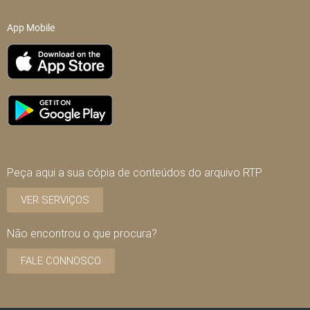
App Mobile
Peça aqui a sua cópia de conteúdos do arquivo RTP
VER SERVIÇOS
Não encontrou o que procura?
FALE CONNOSCO