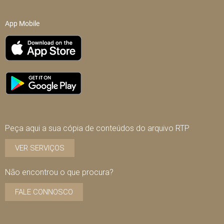
App Mobile
Peça aqui a sua cópia de conteúdos do arquivo RTP
VER SERVIÇOS
Não encontrou o que procura?
FALE CONNOSCO