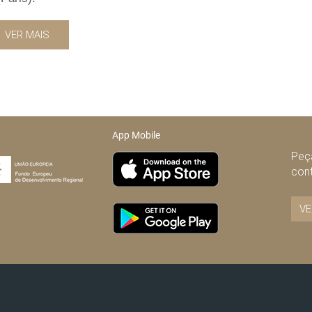
VER MAIS
App Mobile
Peça
con
VE