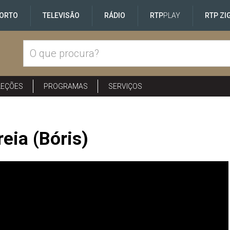
ORTO
TELEVISÃO
RÁDIO
RTP
PLAY
RTP ZI
LEÇÕES
PROGRAMAS
SERVIÇOS
reia (Bóris)