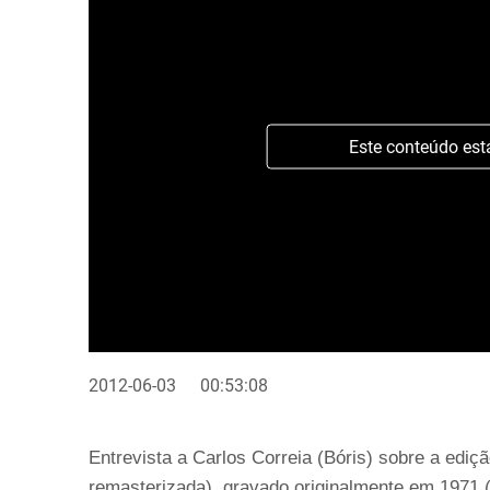
Este conteúdo est
2012-06-03
00:53:08
Entrevista a Carlos Correia (Bóris) sobre a ediç
remasterizada), gravado originalmente em 1971 (