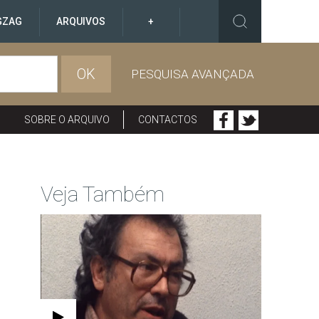
GZAG
ARQUIVOS
+
OK
PESQUISA AVANÇADA
SOBRE O ARQUIVO
CONTACTOS
Veja Também