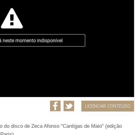
á neste momento indisponível
LICENCIAR CONTEÚDO
ão do disco de Zeca Afonso "Cantigas de Maio" (edição
Paris).