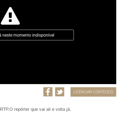
á neste momento indisponível
LICENCIAR CONTEÚDO
P.O repórter que vai ali e volta já.