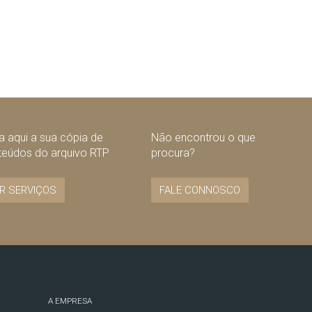
 aqui a sua cópia de
Não encontrou o que
teúdos do arquivo RTP
procura?
R SERVIÇOS
FALE CONNOSCO
A EMPRESA