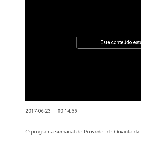
Este conteúdo est
2017-06-23
00:14:55
O programa semanal do Provedor do Ouvinte da RT