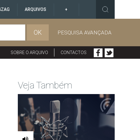
GZAG
ARQUIVOS
+
OK
PESQUISA AVANÇADA
SOBRE O ARQUIVO
CONTACTOS
Veja Também