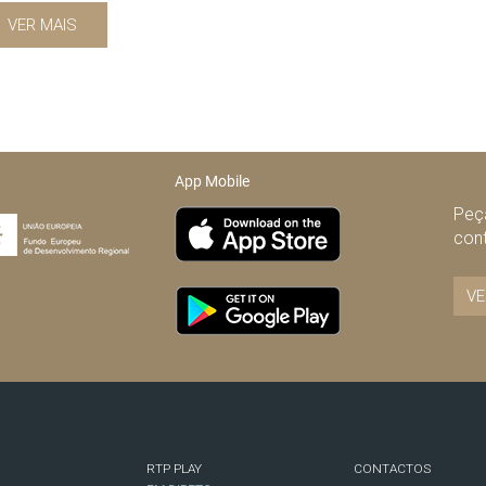
VER MAIS
App Mobile
Peça
con
VE
RTP PLAY
CONTACTOS