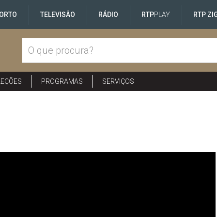
ORTO
TELEVISÃO
RÁDIO
RTP
PLAY
RTP ZI
LEÇÕES
PROGRAMAS
SERVIÇOS