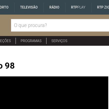
ORTO
TELEVISÃO
RÁDIO
RTP
PLAY
RTP ZI
LEÇÕES
PROGRAMAS
SERVIÇOS
o 98