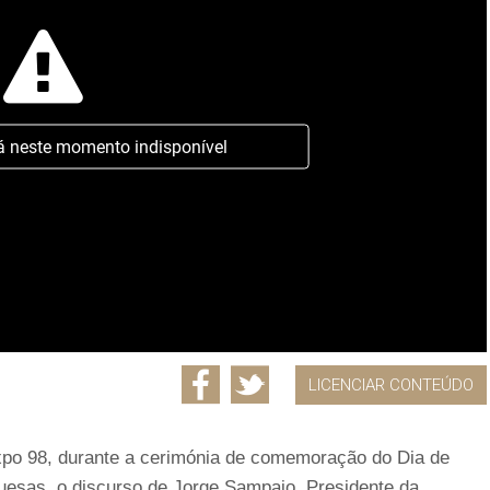
á neste momento indisponível
LICENCIAR CONTEÚDO
Expo 98, durante a cerimónia de comemoração do Dia de
esas, o discurso de Jorge Sampaio, Presidente da