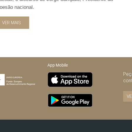
coesão nacional.
VER MAIS
App Mobile
Peça
con
VE