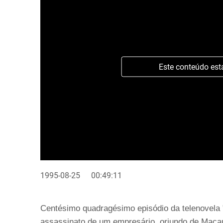
Este conteúdo est
1995-08-25
00:49:11
Centésimo quadragésimo episódio da telenovela "
assassinato de um empresário, oriundo de Macau,