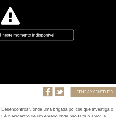
á neste momento indisponível
LICENCIAR CONTEÚDO
Desencontros", onde uma brigada policial que investiga o
 é o epicentro de um enredo onde não falta o amor, a