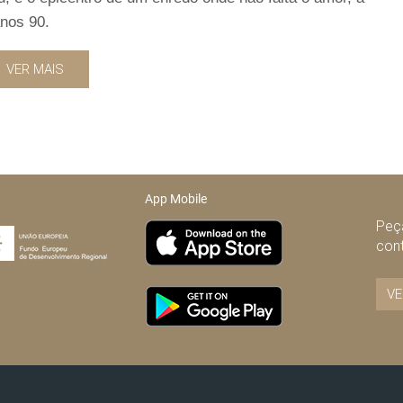
anos 90.
VER MAIS
App Mobile
Peça
con
VE