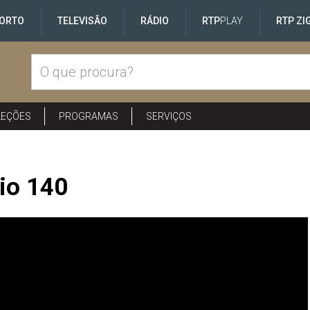
ORTO
TELEVISÃO
RÁDIO
RTP
PLAY
RTP ZI
LEÇÕES
PROGRAMAS
SERVIÇOS
io 140