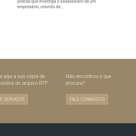
policial que investiga o assassinato de um
empresário, oriundo de…
 aqui a sua cópia de
Não encontrou o que
teúdos do arquivo RTP
procura?
R SERVIÇOS
FALE CONNOSCO