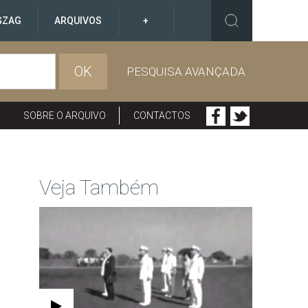
GZAG
ARQUIVOS
+
OK
PESQUISA AVANÇADA
SOBRE O ARQUIVO
CONTACTOS
Veja Também