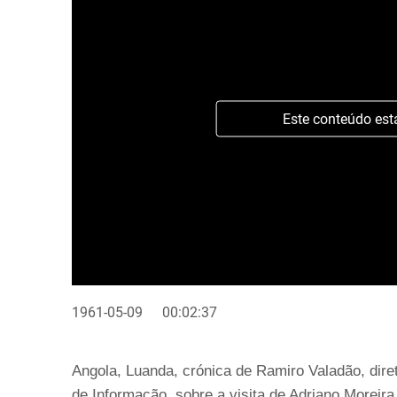
Este conteúdo est
1961-05-09
00:02:37
Angola, Luanda, crónica de Ramiro Valadão, dire
de Informação, sobre a visita de Adriano Moreir