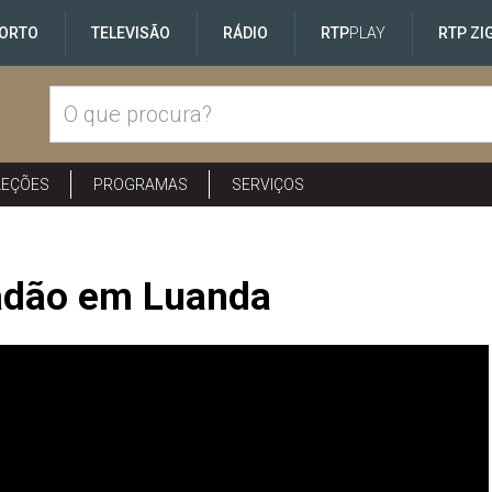
ORTO
TELEVISÃO
RÁDIO
RTP
PLAY
RTP ZI
LEÇÕES
PROGRAMAS
SERVIÇOS
ladão em Luanda