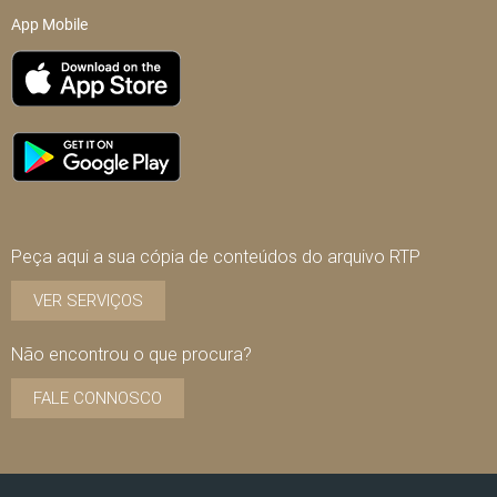
App Mobile
Peça aqui a sua cópia de conteúdos do arquivo RTP
VER SERVIÇOS
Não encontrou o que procura?
FALE CONNOSCO