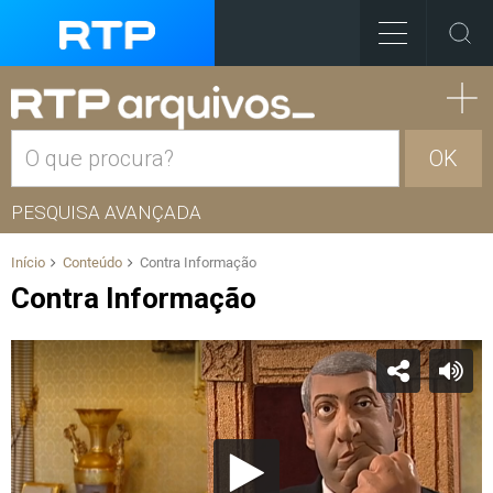
OK
PESQUISA AVANÇADA
Início
Conteúdo
Contra Informação
Contra Informação