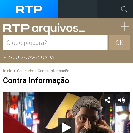
OK
PESQUISA AVANÇADA
Início
Conteúdo
Contra Informação
Contra Informação