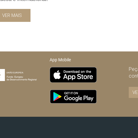
VER MAIS
App Mobile
Peça
con
VE