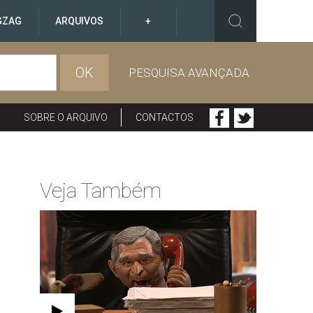
GZAG
ARQUIVOS
+
OK
PESQUISA AVANÇADA
SOBRE O ARQUIVO
CONTACTOS
Veja Também