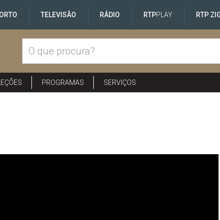
ORTO
TELEVISÃO
RÁDIO
RTP
PLAY
RTP ZI
LEÇÕES
PROGRAMAS
SERVIÇOS