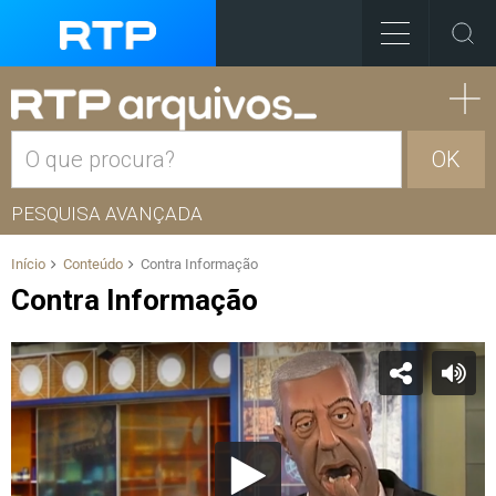
OK
PESQUISA AVANÇADA
Início
Conteúdo
Contra Informação
Contra Informação