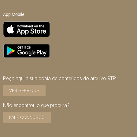
App Mobile
Peça aqui a sua cópia de conteúdos do arquivo RTP
VER SERVIÇOS
Não encontrou o que procura?
FALE CONNOSCO