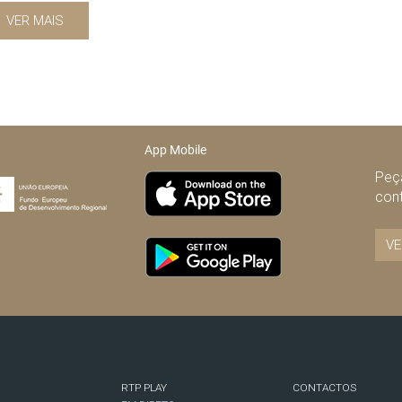
VER MAIS
App Mobile
Peça
con
VE
RTP PLAY
CONTACTOS