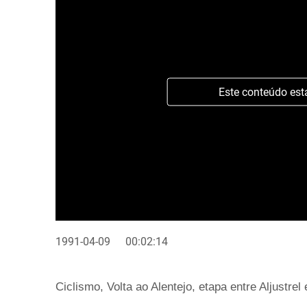
Este conteúdo est
1991-04-09
00:02:14
Ciclismo, Volta ao Alentejo, etapa entre Aljustrel