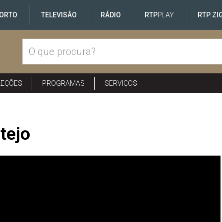
ORTO
TELEVISÃO
RÁDIO
RTP
PLAY
RTP ZI
LEÇÕES
PROGRAMAS
SERVIÇOS
tejo