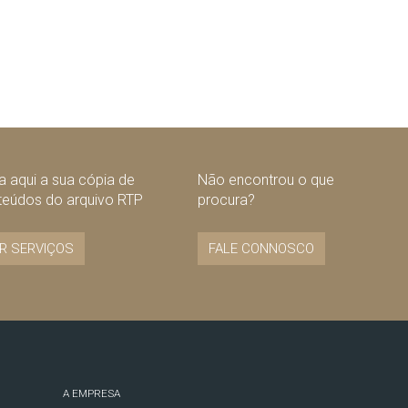
 aqui a sua cópia de
Não encontrou o que
teúdos do arquivo RTP
procura?
R SERVIÇOS
FALE CONNOSCO
A EMPRESA