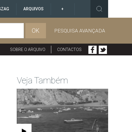
GZAG
ARQUIVOS
+
OK
PESQUISA AVANÇADA
SOBRE O ARQUIVO
CONTACTOS
Veja Também