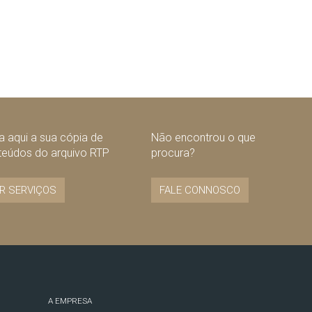
 aqui a sua cópia de
Não encontrou o que
teúdos do arquivo RTP
procura?
R SERVIÇOS
FALE CONNOSCO
A EMPRESA