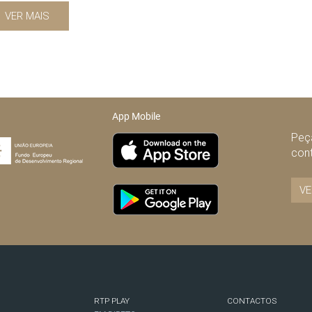
VER MAIS
App Mobile
Peça
con
VE
RTP PLAY
CONTACTOS