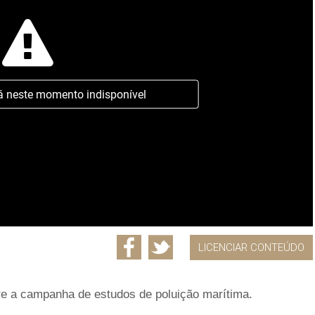
á neste momento indisponível
LICENCIAR CONTEÚDO
re a campanha de estudos de poluição marítima.