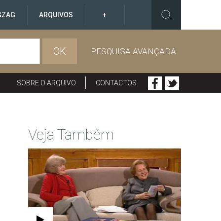
GZAG
ARQUIVOS
+
OK
PESQUISA AVANÇADA
SOBRE O ARQUIVO
CONTACTOS
Veja Também