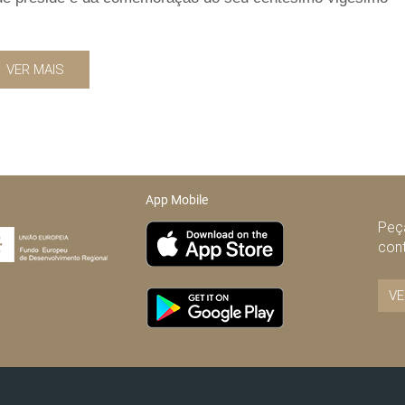
VER MAIS
App Mobile
Peça
con
VE