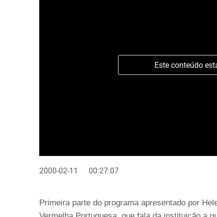
Este conteúdo est
2000-02-11
00:27:07
Primeira parte do programa apresentado por He
Vermelha Portuguesa, que fala da instituição a