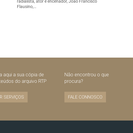
radialista, ator e encenador, João Francisco
Flausino,…
 aqui a sua cópia de
Não encontrou o que
teúdos do arquivo RTP
procura?
R SERVIÇOS
FALE CONNOSCO