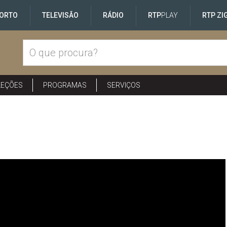
ORTO
TELEVISÃO
RÁDIO
RTP
PLAY
RTP ZI
LEÇÕES
PROGRAMAS
SERVIÇOS