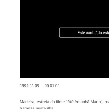
Este conteúdo est
1994-01-09
00:01:09
Madeira, estreia do filme "Até Amanhã Mário", r
tratadas nesta ilha.