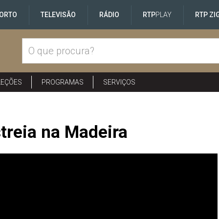
ORTO
TELEVISÃO
RÁDIO
RTP
PLAY
RTP ZI
LEÇÕES
PROGRAMAS
SERVIÇOS
treia na Madeira