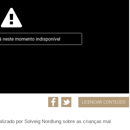
á neste momento indisponível
LICENCIAR CONTEÚDO
ealizado por Solveig Nordlung sobre as crianças mal