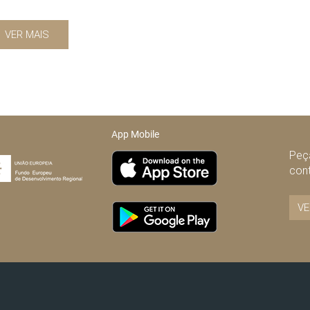
VER MAIS
App Mobile
Peça
con
VE