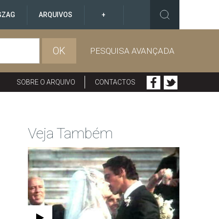
GZAG
ARQUIVOS
+
OK
PESQUISA AVANÇADA
SOBRE O ARQUIVO
CONTACTOS
Veja Também