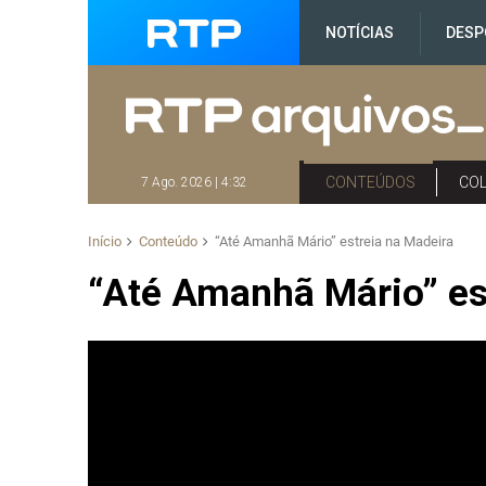
NOTÍCIAS
DESP
CONTEÚDOS
CO
7 Ago. 2026 | 4:32
Início
Conteúdo
“Até Amanhã Mário” estreia na Madeira
“Até Amanhã Mário” es