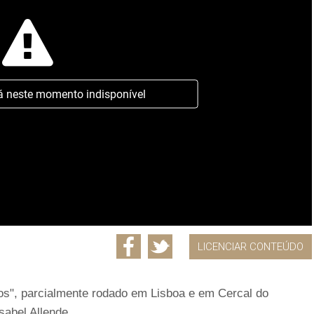
á neste momento indisponível
LICENCIAR CONTEÚDO
tos", parcialmente rodado em Lisboa e em Cercal do
sabel Allende.