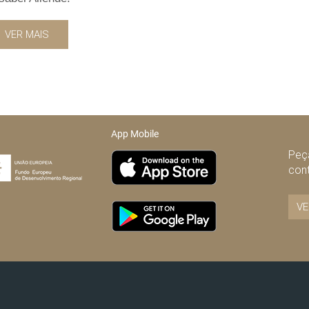
VER MAIS
App Mobile
Peça
con
VE