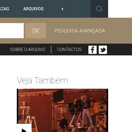
GZAG
ARQUIVOS
+
OK
PESQUISA AVANÇADA
SOBRE O ARQUIVO
CONTACTOS
Veja Também