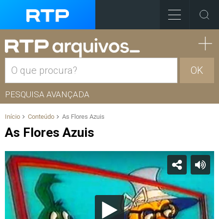
OK
PESQUISA AVANÇADA
Início
Conteúdo
As Flores Azuis
As Flores Azuis