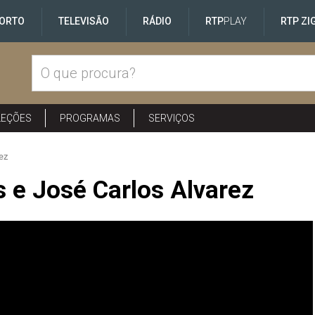
ORTO
TELEVISÃO
RÁDIO
RTP
PLAY
RTP ZI
LEÇÕES
PROGRAMAS
SERVIÇOS
ez
 e José Carlos Alvarez