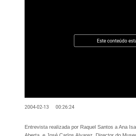
Este conteúdo est
2004-02-13
00:26:24
Entrevista realizada por Raquel Santos a Ana Is
Aberta, e José Carlos Alvarez, Director do Museu