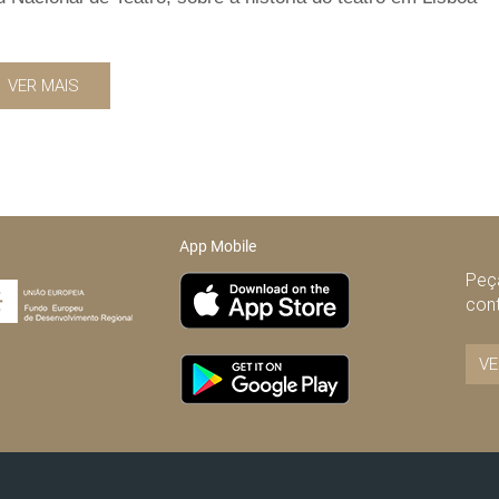
VER MAIS
App Mobile
Peça
con
VE