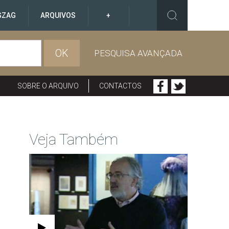
GZAG
ARQUIVOS
+
OK
PESQUISA AVANÇADA
SOBRE O ARQUIVO
CONTACTOS
Veja Também